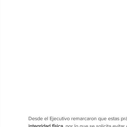
Desde el Ejecutivo remarcaron que estas prá
integridad física
, por lo que se solicita evita