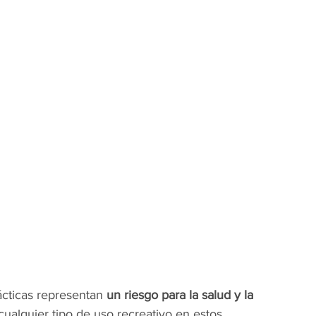
cticas representan 
un riesgo para la salud y la 
r cualquier tipo de uso recreativo en estos 