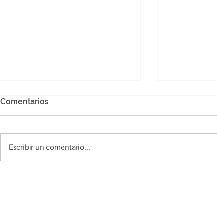
Comentarios
Escribir un comentario...
Se conoció el cronograma
Un hombre 
de pagos para beneficiarios
comunidad 
de programas provinciales
transmitió 
redes socia
arrojarse d