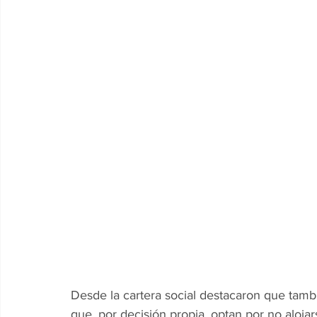
Desde la cartera social destacaron que tambi
que, por decisión propia, optan por no aloja