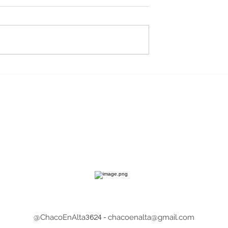
: devoción y
La Casa de Gobierno exhi
 marcan la
la historia constitucional 
de San Cayetano
los gobernadores
a del viernes 7
chaqueños
@ChacoEnAlta
chacoenalta@gmail.com
3624 -