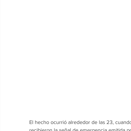
El hecho ocurrió alrededor de las 23, cuand
recibieron la señal de emergencia emitida po