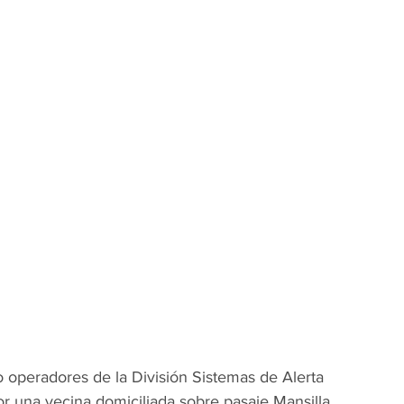
o operadores de la División Sistemas de Alerta 
r una vecina domiciliada sobre pasaje Mansilla.