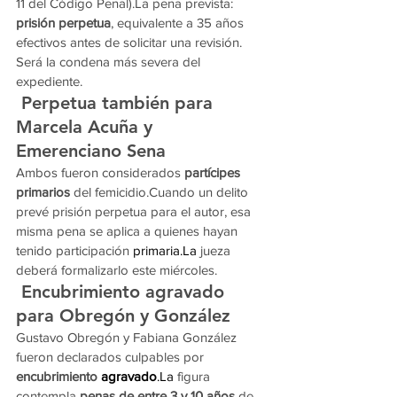
11 del Código Penal).La pena prevista: 
prisión perpetua
, equivalente a 35 años 
efectivos antes de solicitar una revisión.
Será la condena más severa del 
expediente.
Perpetua también para 
Marcela Acuña y 
Emerenciano Sena
Ambos fueron considerados 
partícipes 
primarios
 del femicidio.Cuando un delito 
prevé prisión perpetua para el autor, esa 
misma pena se aplica a quienes hayan 
tenido participación 
primaria.La
 jueza 
deberá formalizarlo este miércoles.
Encubrimiento agravado 
para Obregón y González
Gustavo Obregón y Fabiana González 
fueron declarados culpables por 
encubrimiento 
agravado
.La
 figura 
contempla 
penas de entre 3 y 10 años
 de 