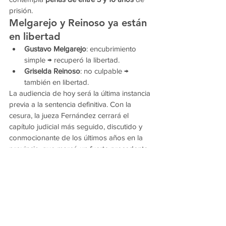
prisión.
Melgarejo y Reinoso ya están 
en libertad
Gustavo Melgarejo
: encubrimiento 
simple → recuperó la libertad.
Griselda Reinoso
: no culpable → 
también en libertad.
La audiencia de hoy será la última instancia 
previa a la sentencia definitiva. Con la 
cesura, la jueza Fernández cerrará el 
capítulo judicial más seguido, discutido y 
conmocionante de los últimos años en la 
provincia, que marcó un fuerte precedente 
en materia de femicidios y responsabilidad 
penal asociada en contextos de poder y 
complicidad familiar.