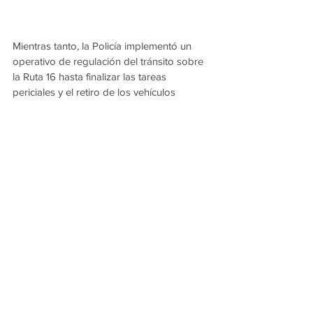
Mientras tanto, la Policía implementó un 
operativo de regulación del tránsito sobre 
la Ruta 16 hasta finalizar las tareas 
periciales y el retiro de los vehículos 
involucrados.
Las causas del accidente continúan bajo 
investigación.
Ver todo
Entradas recientes