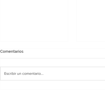
Comentarios
Escribir un comentario...
Chaco busca convertirse en
La aduana i
protagonista de una nueva
que import
etapa para la construcción
utilizando 
sustentable
personas fa