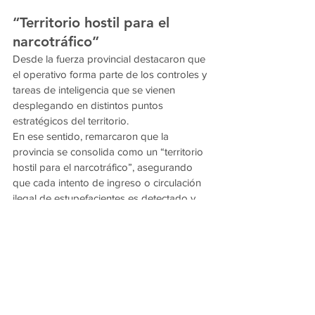
“Territorio hostil para el 
narcotráfico”
Desde la fuerza provincial destacaron que 
el operativo forma parte de los controles y 
tareas de inteligencia que se vienen 
desplegando en distintos puntos 
estratégicos del territorio.
En ese sentido, remarcaron que la 
provincia se consolida como un “territorio 
hostil para el narcotráfico”, asegurando 
que cada intento de ingreso o circulación 
ilegal de estupefacientes es detectado y 
neutralizado mediante operativos 
preventivos.
La investigación continúa para determinar 
el destino de la droga y posibles 
conexiones con redes de comercialización.