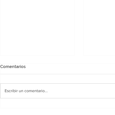
Comentarios
Escribir un comentario...
Polideportivo Jaime Zapata:
Desarrollo
Llega la Copa "Yanina
fortalece la