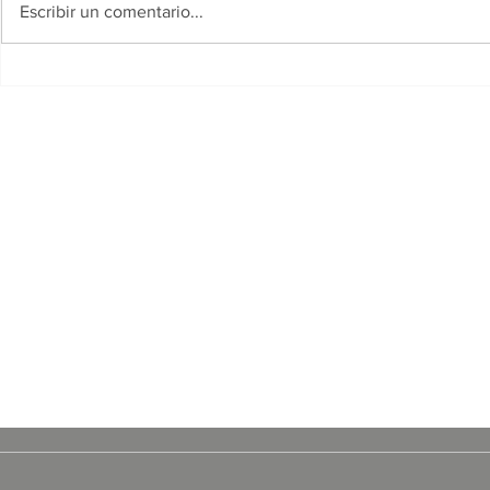
Escribir un comentario...
El Gobierno del Chaco y el
Resistencia
Municipio de Resistencia
solidaridad
lanzaron un amplio
festividad 
cronograma de actividades
en la jornad
para el Mes de los Niños
de Agosto