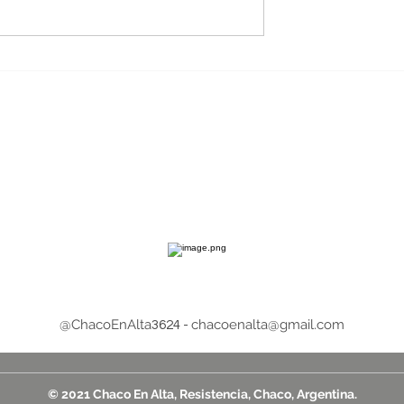
: devoción y
La Casa de Gobierno exhi
 marcan la
la historia constitucional 
de San Cayetano
los gobernadores
a del viernes 7
chaqueños
@ChacoEnAlta
chacoenalta@gmail.com
3624 -
© 2021 Chaco En Alta, Resistencia, Chaco, Argentina.