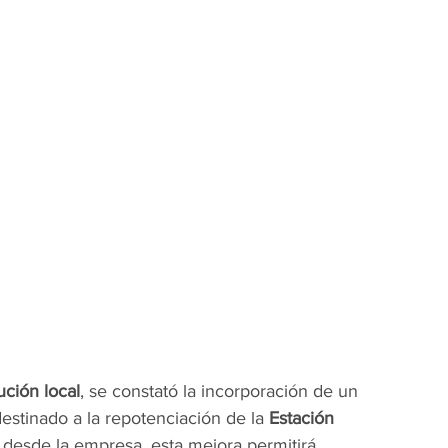
ución local
, se constató la incorporación de un 
destinado a la repotenciación de la 
Estación 
 desde la empresa, esta mejora permitirá 