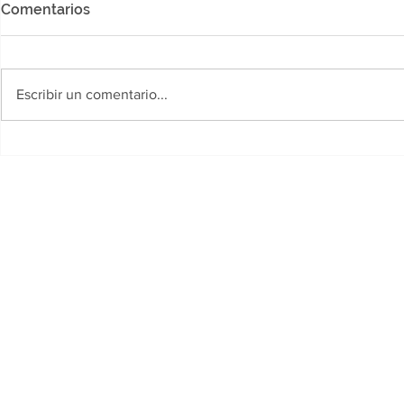
Comentarios
Escribir un comentario...
Polideportivo Jaime Zapata:
Desarrollo
Llega la Copa "Yanina
fortalece la
Torres", un certamen
primera inf
gratuito para futbolistas
siete munic
amateurs