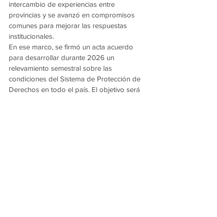
intercambio de experiencias entre 
provincias y se avanzó en compromisos 
comunes para mejorar las respuestas 
institucionales.
En ese marco, se firmó un acta acuerdo 
para desarrollar durante 2026 un 
relevamiento semestral sobre las 
condiciones del Sistema de Protección de 
Derechos en todo el país. El objetivo será 
contar con información actualizada para 
detectar problemáticas, compartir 
diagnósticos y diseñar respuestas más 
eficaces según la realidad de cada 
provincia.
Con esta participación, Chaco reafirma su 
presencia en espacios federales donde se 
debaten políticas estratégicas para la niñez 
y adolescencia, buscando fortalecer redes 
institucionales y mejorar herramientas de 
acompañamiento para los sectores más 