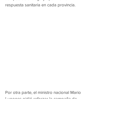
respuesta sanitaria en cada provincia.
Por otra parte, el ministro nacional Mario 
Lugones pidió reforzar la campaña de 
vacunación antigripal y fortalecer las 
estrategias de atención en los grupos de 
riesgo. También se analizaron avances 
relacionados con el Sistema Nacional de 