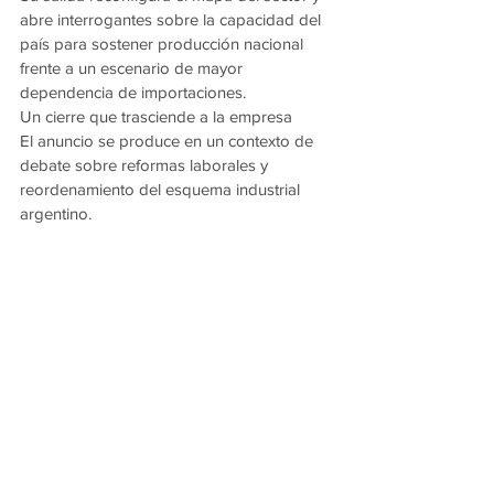
abre interrogantes sobre la capacidad del 
país para sostener producción nacional 
frente a un escenario de mayor 
dependencia de importaciones.
Un cierre que trasciende a la empresa
El anuncio se produce en un contexto de 
debate sobre reformas laborales y 
reordenamiento del esquema industrial 
argentino.
Más allá de la decisión empresarial, el 
impacto económico y social del cierre se 
proyecta sobre la cadena de proveedores, 
el empleo calificado y el entramado 
productivo de la región.
Con más de ocho décadas de historia, 
Fate fue durante años un símbolo de 
industria nacional. Su planta de San 
Fernando hoy apaga las máquinas y deja 
abierto un debate más amplio sobre el 
presente y futuro del sector manufacturero 