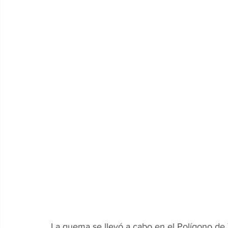
La quema se llevó a cabo en el Polígono de Ti