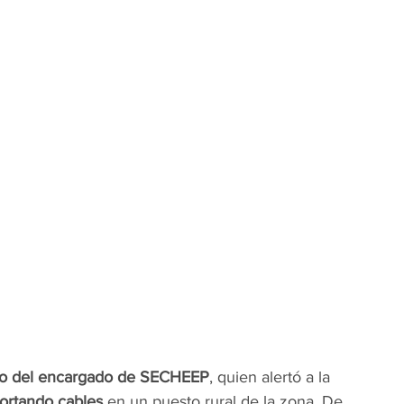
so del encargado de SECHEEP
, quien alertó a la 
ortando cables
 en un puesto rural de la zona. De 