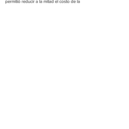
permitió reducir a la mitad el costo de la 
electricidad, mejorando la eficiencia del 
negocio.
Con más de 16 años de trayectoria, la 
empresa familiar continúa apostando al 
desarrollo en la capital chaqueña, en un 
escenario donde el vínculo entre el sector 
público y privado se presenta como clave 
para impulsar la producción y el empleo.
Ver todo
Entradas recientes