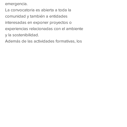
emergencia.
La convocatoria es abierta a toda la 
comunidad y también a entidades 
interesadas en exponer proyectos o 
experiencias relacionadas con el ambiente 
y la sostenibilidad.
Además de las actividades formativas, los 
asistentes podrán disfrutar de las 
instalaciones del Club Náutico, que 
cuentan con acceso al río, espacios 
recreativos, quinchos, parrillas, sanitarios y 
servicio de cantina.
Los organizadores destacaron que la 
propuesta busca combinar aprendizaje, 
recreación y compromiso ambiental, 
promoviendo una mayor conciencia sobre 
la importancia de preservar los recursos 
naturales y fortalecer el trabajo comunitario.