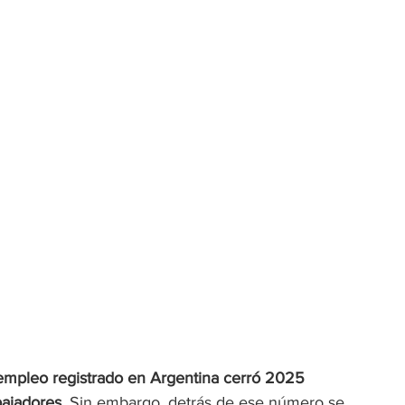
empleo registrado en Argentina cerró 2025 
bajadores.
 Sin embargo, detrás de ese número se 