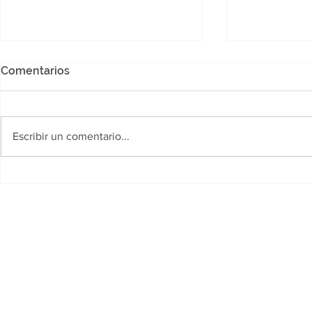
Comentarios
Escribir un comentario...
Polideportivo Jaime Zapata:
Desarrollo
Llega la Copa "Yanina
fortalece la
Torres", un certamen
primera inf
gratuito para futbolistas
siete munic
amateurs