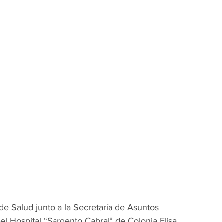
 de Salud junto a la Secretaría de Asuntos 
l Hospital “Sargento Cabral” de Colonia Elisa, 