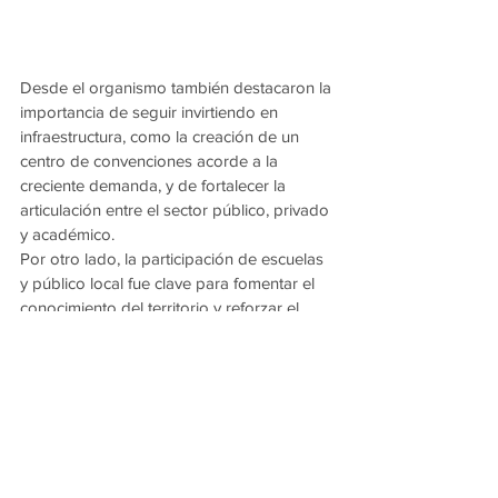
Desde el organismo también destacaron la 
importancia de seguir invirtiendo en 
infraestructura, como la creación de un 
centro de convenciones acorde a la 
creciente demanda, y de fortalecer la 
articulación entre el sector público, privado 
y académico.
Por otro lado, la participación de escuelas 
y público local fue clave para fomentar el 
conocimiento del territorio y reforzar el 
sentido de pertenencia. En ese sentido, el 
turismo también fue presentado como una 
herramienta de generación de empleo y 
oportunidades, especialmente para 
jóvenes.