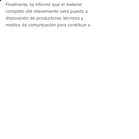
Finalmente, se informó que el material 
completo del relevamiento será puesto a 
disposición de productores, técnicos y 
medios de comunicación para contribuir a 
la toma de decisiones de cara a la 
continuidad de la campaña.
Participaron del encuentro el subsecretario 
de Coordinación del Ministerio, 
Orlando 
Morán
; el subsecretario de Agricultura, 
Julio Fantín
; y los directores del CEDEI, 
Héctor Benítez
, y de Apoyo Territorial y 
Agencias, 
Marcelo Leyes
.
Ver todo
Entradas recientes