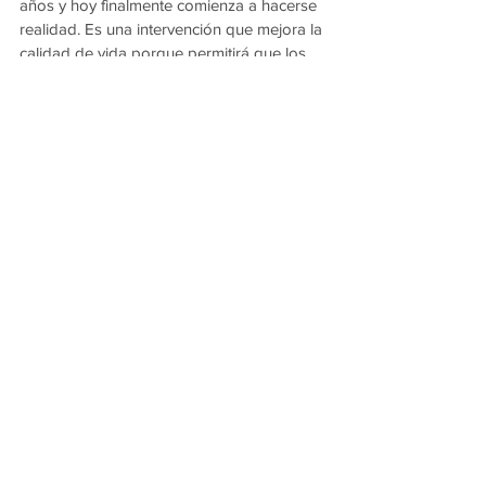
años y hoy finalmente comienza a hacerse 
realidad. Es una intervención que mejora la 
calidad de vida porque permitirá que los 
chicos lleguen a la escuela sin dificultades 
y que los servicios esenciales puedan 
acceder cuando sea necesario", afirmó.
La recorrida contó además con la 
participación de los diputados provinciales 
Samuel Vargas
 y 
Mayra Jarenko
, el 
presidente de Secheep, 
José Bistoletti
, y el 
subsecretario de Gobierno, 
Francisco 
Romero Castelán
.
Ver todo
Entradas recientes