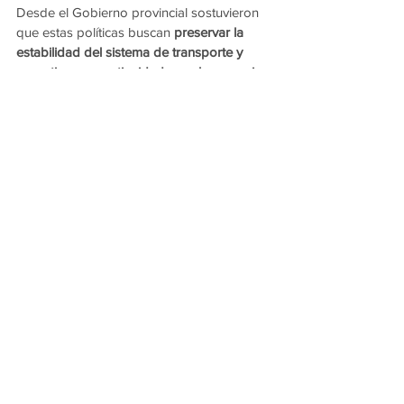
Desde el Gobierno provincial sostuvieron 
que estas políticas buscan 
preservar la 
estabilidad del sistema de transporte y 
garantizar su continuidad para los usuarios 
del área metropolitana
.
Ver todo
Entradas recientes