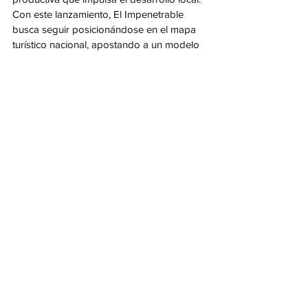
Con este lanzamiento, El Impenetrable 
busca seguir posicionándose en el mapa 
turístico nacional, apostando a un modelo 
que integra conservación ambiental, 
inclusión social y crecimiento económico.
Ver todo
Entradas recientes