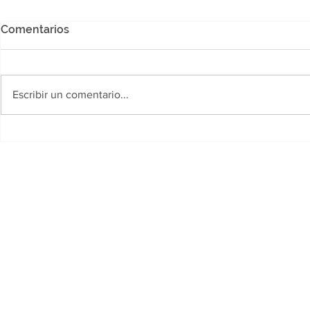
Comentarios
Escribir un comentario...
Polideportivo Jaime Zapata:
Desarrollo
Llega la Copa "Yanina
fortalece la
Torres", un certamen
primera inf
gratuito para futbolistas
siete munic
amateurs