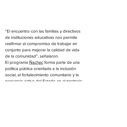
“El encuentro con las familias y directivos 
de instituciones educativas nos permite 
reafirmar el compromiso de trabajar en 
conjunto para mejorar la calidad de vida 
de la comunidad”, señalaron.
El programa 
Ñachec
 forma parte de una 
política pública orientada a la inclusión 
social, el fortalecimiento comunitario y la 
presencia activa del Estado en el territorio.
Las autoridades adelantaron que este tipo 
de operativos continuará en distintas 
localidades, con el objetivo de consolidar 
una red de acompañamiento cercana, 
eficiente y basada en la escucha activa.