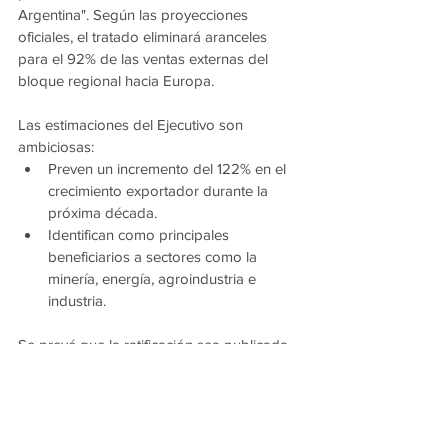
Argentina". Según las proyecciones 
oficiales, el tratado eliminará aranceles 
para el 92% de las ventas externas del 
bloque regional hacia Europa.
Las estimaciones del Ejecutivo son 
ambiciosas:
Preven un incremento del 122% en el 
crecimiento exportador durante la 
próxima década.
Identifican como principales 
beneficiarios a sectores como la 
minería, energía, agroindustria e 
industria.
Se prevé que la ratificación sea publicada 
de forma inminente en el Boletín Oficial. 
Asimismo, el presidente Javier Milei 
utilizará este logro legislativo como una de 
las piezas fundamentales de su mensaje 