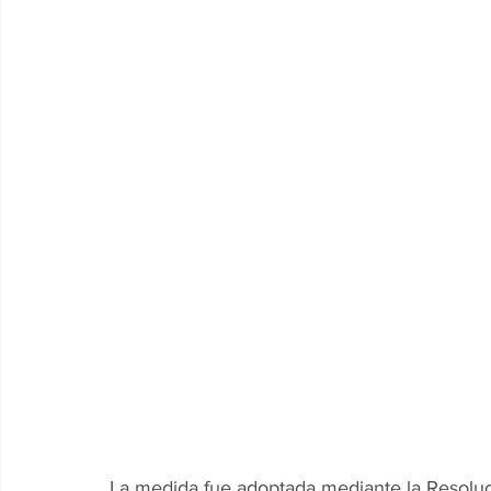
La medida fue adoptada mediante la Resoluci