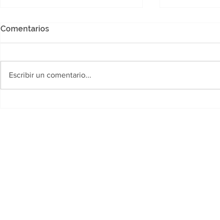
Comentarios
Escribir un comentario...
Se conoció el cronograma
Un hombre 
de pagos para beneficiarios
comunidad 
de programas provinciales
transmitió 
redes socia
arrojarse d
General Be