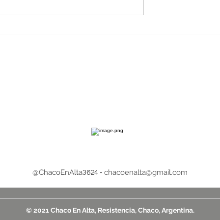
 Humano
El Gobierno provincial
 atención de la
fortalece la infraestructur
ancia junto a
eléctrica con una obra cl
ipios
en Charata
@ChacoEnAlta
chacoenalta@gmail.com
3624 -
© 2021 Chaco En Alta, Resistencia, Chaco, Argentina.