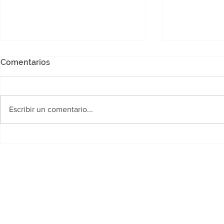
Comentarios
Escribir un comentario...
Chaco busca convertirse en
La aduana i
protagonista de una nueva
que import
etapa para la construcción
utilizando 
sustentable
personas fa
menores d