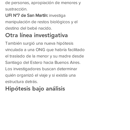
de personas, apropiación de menores y 
sustracción.
UFI N°7 de San Martín:
 investiga 
manipulación de restos biológicos y el 
destino del bebé nacido.
Otra línea investigativa
También surgió una nueva hipótesis 
vinculada a una ONG que habría facilitado 
el traslado de la menor y su madre desde 
Santiago del Estero hacia Buenos Aires.
Los investigadores buscan determinar 
quién organizó el viaje y si existía una 
estructura detrás.
Hipótesis bajo análisis
Entre las posibilidades que maneja la 
Justicia se investiga si en la clínica 
funcionaban prácticas ilegales vinculadas a 
abortos clandestinos tardíos o redes de 
captación de mujeres vulnerables.
La causa continúa en pleno avance.