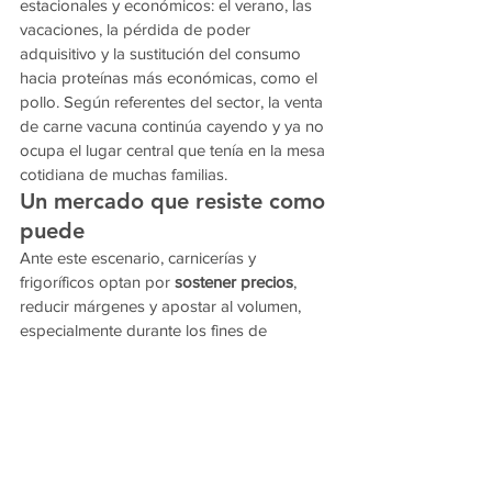
estacionales y económicos: el verano, las 
vacaciones, la pérdida de poder 
adquisitivo y la sustitución del consumo 
hacia proteínas más económicas, como el 
pollo. Según referentes del sector, la venta 
de carne vacuna continúa cayendo y ya no 
ocupa el lugar central que tenía en la mesa 
cotidiana de muchas familias.
Un mercado que resiste como 
puede
Ante este escenario, carnicerías y 
frigoríficos optan por 
sostener precios
, 
reducir márgenes y apostar al volumen, 
especialmente durante los fines de 
semana, cuando se concentra la mayor 
parte de las ventas. Sin embargo, 
advierten que la situación no es 
homogénea y que los comercios más 
chicos enfrentan mayores dificultades para 
sostener la actividad.