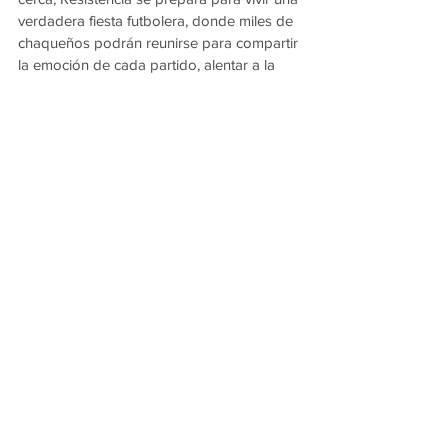
verdadera fiesta futbolera, donde miles de 
chaqueños podrán reunirse para compartir 
la emoción de cada partido, alentar a la 
Albiceleste y disfrutar de una propuesta 
pensada para todas las edades.
Ver todo
Entradas recientes