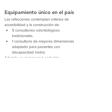
Equipamiento único en el país
Las refacciones contemplan criterios de 
accesibilidad y la construcción de:
5 consultorios odontológicos 
tradicionales.
1 consultorio de mayores dimensiones 
adaptado para pacientes con 
discapacidad motriz.
Además, se incorporará sedación 
consciente con óxido nitroso, convirtiendo 
a Chaco en la primera provincia del país 
en contar con este equipamiento en el 
sistema público, con seis odontólogos 
capacitados para su utilización.
Con este nuevo espacio, el Gobierno 
provincial fortalece una política pública 
orientada a garantizar el acceso a la salud 
bucal con enfoque inclusivo, ampliando 