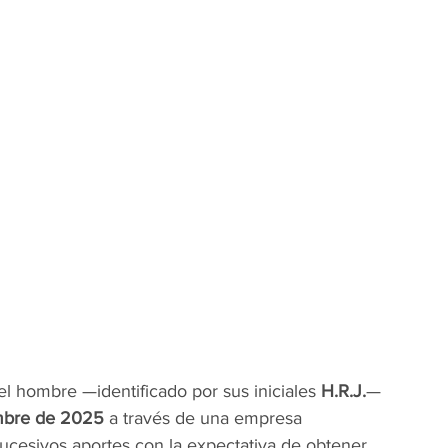
l hombre —identificado por sus iniciales 
H.R.J.
— 
mbre de 2025
 a través de una empresa 
 sucesivos aportes con la expectativa de obtener 