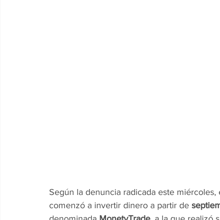
Según la denuncia radicada este miércoles, e
comenzó a invertir dinero a partir de 
septie
denominada 
MonetyTrade
, a la que realizó