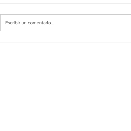
Escribir un comentario...
El Gobierno del Chaco y el
Resistencia
Municipio de Resistencia
solidaridad
lanzaron un amplio
festividad 
cronograma de actividades
en la jornad
para el Mes de los Niños
de Agosto