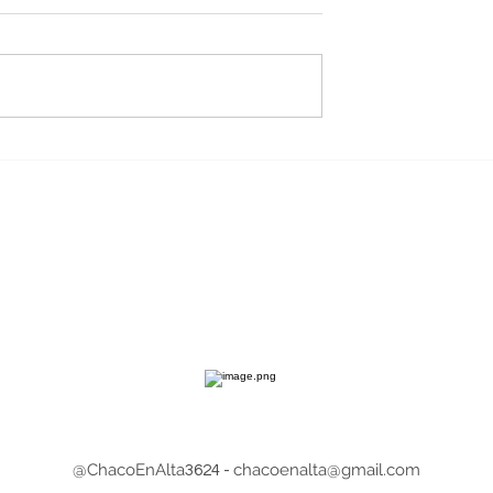
: devoción y
La Casa de Gobierno exhi
 marcan la
la historia constitucional 
de San Cayetano
los gobernadores
a del viernes 7
chaqueños
@ChacoEnAlta
chacoenalta@gmail.com
3624 -