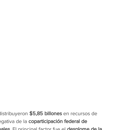
istribuyeron 
$5,85 billones
 en recursos de 
gativa de la 
coparticipación federal de 
eales
. El principal factor fue el 
desplome de la 