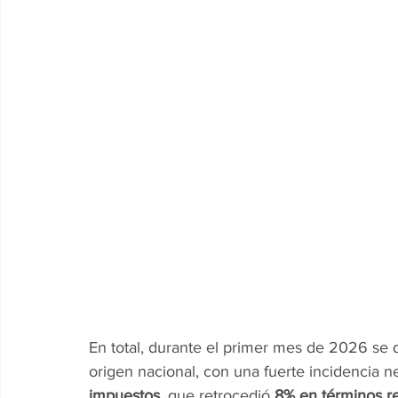
En total, durante el primer mes de 2026 se d
origen nacional, con una fuerte incidencia ne
impuestos
, que retrocedió 
8% en términos r