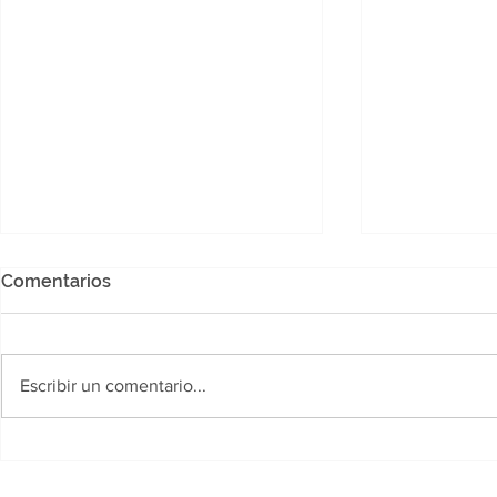
Comentarios
Escribir un comentario...
Chaco busca convertirse en
La aduana i
protagonista de una nueva
que import