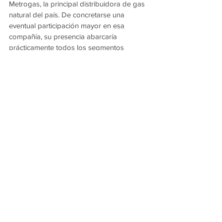
Metrogas, la principal distribuidora de gas 
natural del país. De concretarse una 
eventual participación mayor en esa 
compañía, su presencia abarcaría 
prácticamente todos los segmentos 
estratégicos del sistema energético 
nacional.
En un contexto de desregulación y 
reconfiguración del mercado, la compra de 
los activos de Shell Argentina abre un 
nuevo escenario para el sector y deja en 
evidencia la creciente concentración de 
infraestructura energética en manos de 
grandes grupos privados con capacidad 
de inversión y expansión regional.
Ver todo
Entradas recientes