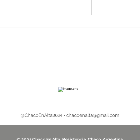
de la
Carlos Camargo asumirá l
gitana
presidencia de la empres
en vivo en las
SECHEEP
les antes de
el puente
lgrano
@ChacoEnAlta
chacoenalta@gmail.com
3624 -
© 2021 Chaco En Alta, Resistencia, Chaco, Argentina.