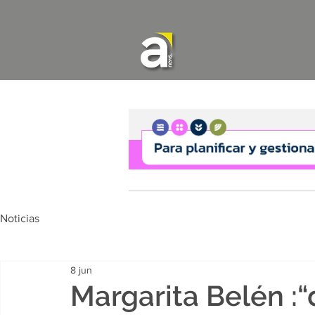
Noticias
8 jun
Margarita Belén :“