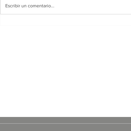
Escribir un comentario...
Se conoció el cronograma
Un hombre 
de pagos para beneficiarios
comunidad 
de programas provinciales
transmitió 
redes socia
arrojarse d
General Be