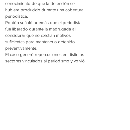
conocimiento de que la detención se 
hubiera producido durante una cobertura 
periodística.
Pontón señaló además que el periodista 
fue liberado durante la madrugada al 
considerar que no existían motivos 
suficientes para mantenerlo detenido 
preventivamente.
El caso generó repercusiones en distintos 
sectores vinculados al periodismo y volvió 
a abrir el debate sobre el accionar policial, 
las detenciones contravencionales y las 
garantías para el ejercicio de la labor 
periodística durante actividades oficiales.
Ver todo
Entradas recientes