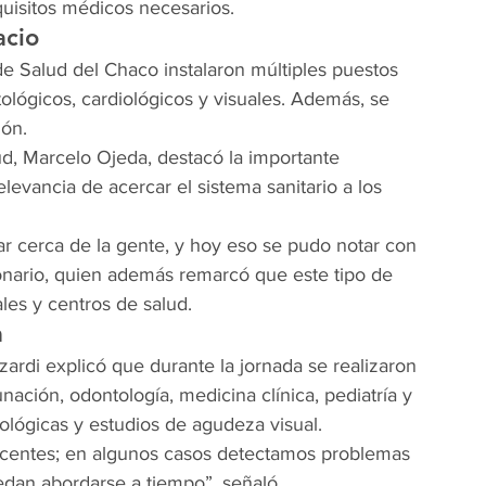
quisitos médicos necesarios.
acio
 de Salud del Chaco instalaron múltiples puestos 
tológicos, cardiológicos y visuales. Además, se 
ión.
ud, Marcelo Ojeda, destacó la importante 
levancia de acercar el sistema sanitario a los 
r cerca de la gente, y hoy eso se pudo notar con 
onario, quien además remarcó que este tipo de 
les y centros de salud.
a
zardi explicó que durante la jornada se realizaron 
ación, odontología, medicina clínica, pediatría y 
lógicas y estudios de agudeza visual.
scentes; en algunos casos detectamos problemas 
dan abordarse a tiempo”, señaló.