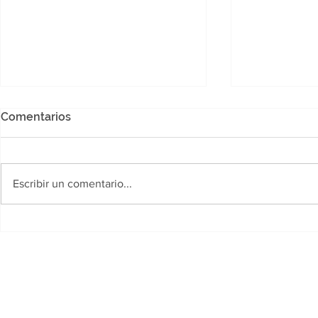
Comentarios
Escribir un comentario...
Polideportivo Jaime Zapata:
Desarrollo
Llega la Copa "Yanina
fortalece la
Torres", un certamen
primera inf
gratuito para futbolistas
siete munic
amateurs