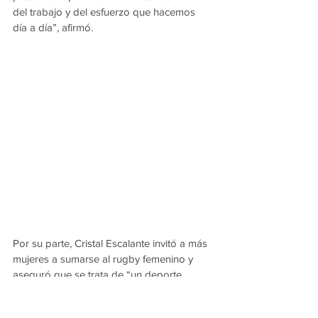
del trabajo y del esfuerzo que hacemos 
día a día”, afirmó.
Por su parte, Cristal Escalante invitó a más 
mujeres a sumarse al rugby femenino y 
aseguró que se trata de “un deporte 
hermoso que abre muchas puertas en el 
mundo”.