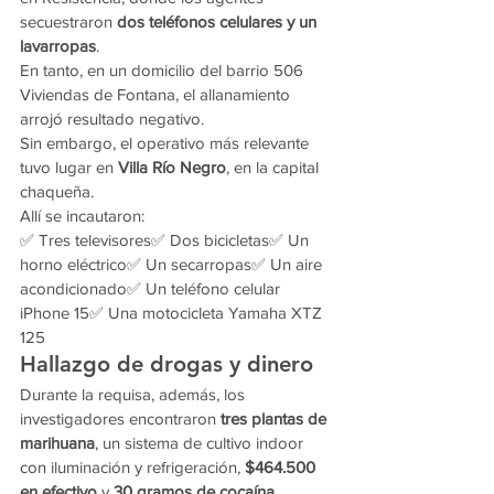
secuestraron 
dos teléfonos celulares y un 
lavarropas
.
En tanto, en un domicilio del barrio 506 
Viviendas de Fontana, el allanamiento 
arrojó resultado negativo.
Sin embargo, el operativo más relevante 
tuvo lugar en 
Villa Río Negro
, en la capital 
chaqueña.
Allí se incautaron:
✅ Tres televisores✅ Dos bicicletas✅ Un 
horno eléctrico✅ Un secarropas✅ Un aire 
acondicionado✅ Un teléfono celular 
iPhone 15✅ Una motocicleta Yamaha XTZ 
125
Hallazgo de drogas y dinero
Durante la requisa, además, los 
investigadores encontraron 
tres plantas de 
marihuana
, un sistema de cultivo indoor 
con iluminación y refrigeración, 
$464.500 
en efectivo
 y 
30 gramos de cocaína
.