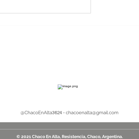
de la
Carlos Camargo asumirá l
gitana
presidencia de la empres
en vivo en las
SECHEEP
les antes de
el puente
lgrano
@ChacoEnAlta
chacoenalta@gmail.com
3624 -
© 2021 Chaco En Alta, Resistencia, Chaco, Argentina.