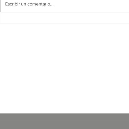
Escribir un comentario...
Se conoció el cronograma
Un hombre 
de pagos para beneficiarios
comunidad 
de programas provinciales
transmitió 
redes socia
arrojarse d
General Be