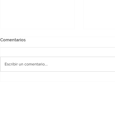
Comentarios
Escribir un comentario...
Evitaron el robo de un
Recuperaro
bovino durante un
robado que
patrullaje preventivo en
en el patio
zona Defensa Norte, en
en la Aveni
Resistencia
1870 de Res