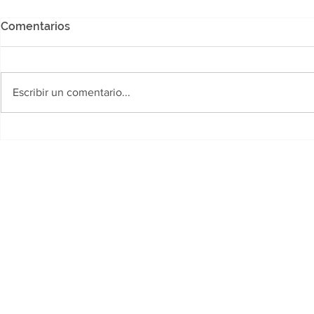
Comentarios
Escribir un comentario...
Polideportivo Jaime Zapata:
Desarrollo
Llega la Copa "Yanina
fortalece la
Torres", un certamen
primera inf
gratuito para futbolistas
siete munic
amateurs