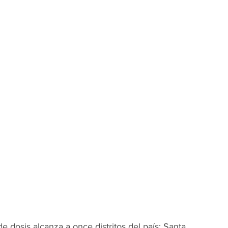
e dosis alcanza a once distritos del país: Santa 