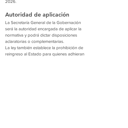
2026.
Autoridad de aplicación
La Secretaría General de la Gobernación 
será la autoridad encargada de aplicar la 
normativa y podrá dictar disposiciones 
aclaratorias o complementarias.
La ley también establece la prohibición de 
reingreso al Estado para quienes adhieran 
al retiro voluntario, salvo en el caso de 
cargos electivos o designaciones como 
autoridad superior.
Ver todo
Entradas recientes