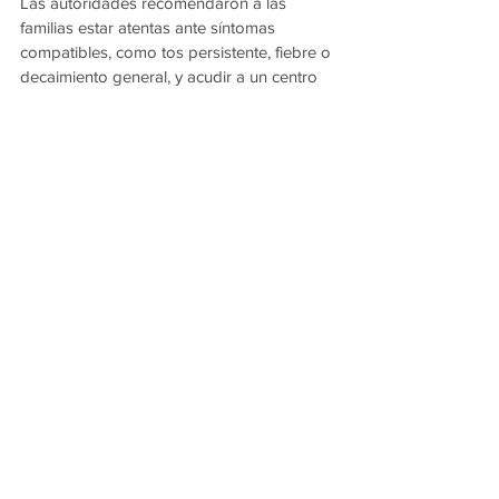
Las autoridades recomendaron a las 
familias estar atentas ante síntomas 
compatibles, como tos persistente, fiebre o 
decaimiento general, y acudir a un centro 
de salud en caso de dudas.
Además, el Programa de Control de 
Tuberculosis del Ministerio de Salud 
habilitó la línea telefónica 3625-291796 
para consultas y orientación.
De esta manera, se busca garantizar el 
seguimiento de la situación sanitaria sin 
interrumpir el normal desarrollo de las 
actividades escolares, manteniendo la 
vigilancia epidemiológica correspondiente.
Ver todo
Entradas recientes