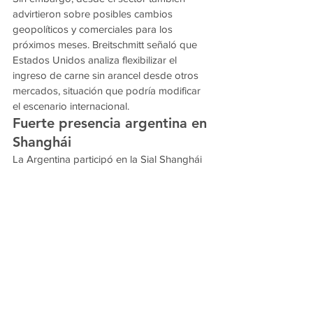
advirtieron sobre posibles cambios 
geopolíticos y comerciales para los 
próximos meses. Breitschmitt señaló que 
Estados Unidos analiza flexibilizar el 
ingreso de carne sin arancel desde otros 
mercados, situación que podría modificar 
el escenario internacional.
Fuerte presencia argentina en 
Shanghái
La Argentina participó en la Sial Shanghái 
con un pabellón de 1150 metros 
cuadrados bajo la marca Argentine Beef, 
junto a 25 empresas exportadoras.
Además, estuvieron presentes autoridades 
nacionales, representantes sanitarios y 
referentes de entidades agropecuarias, en 
una estrategia conjunta para fortalecer la 
inserción de la carne argentina en el 
mercado asiático.
La feria reunió a más de 5000 expositores 