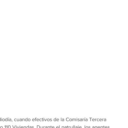
diodía, cuando efectivos de la Comisaría Tercera 
o 110 Viviendas. Durante el patrullaje, los agentes 