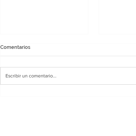
Comentarios
Escribir un comentario...
El Gobierno provincial
Hallaron el
fortalece la seguridad con
hombre de 
personal policial
gitana que 
recientemente capacitado
el puente 